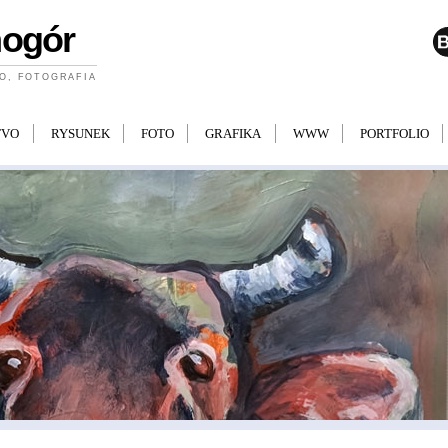
mogór
O, FOTOGRAFIA
TVO
RYSUNEK
FOTO
GRAFIKA
WWW
PORTFOLIO