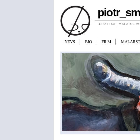
Przejdź do treści
piotr_s
GRAFIKA, MALARSTW
NEVS
BIO
FILM
MALARS