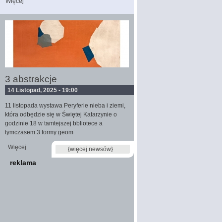
Więcej
wpis patrząc i nie widząć
3 abstrakcje
14 Listopad, 2025 - 19:00
11 listopada wystawa Peryferie nieba i ziemi,
która odbędzie się w Świętej Katarzynie o
godzinie 18 w tamtejszej bbliotece a
tymczasem 3 formy geom
Więcej
wpis 3 abstrakcje
{więcej newsów}
reklama