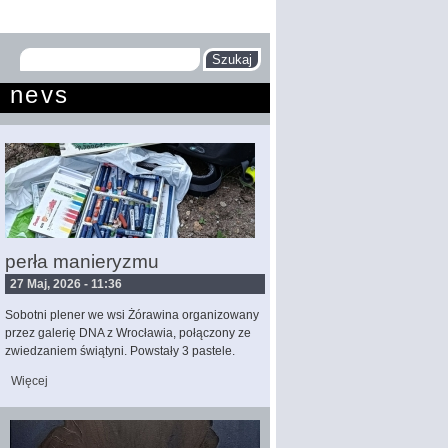
Szukaj
Formularz
nevs
wyszukiwania
perła manieryzmu
27 Maj, 2026 - 11:36
Sobotni plener we wsi Żórawina organizowany
przez galerię DNA z Wrocławia, połączony ze
zwiedzaniem świątyni. Powstały 3 pastele.
Więcej
wpis perła manieryzmu