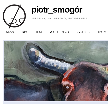
Przejdź do treści
piotr_smogór
GRAFIKA, MALARSTWO, FOTOGRAFIA
NEVS
BIO
FILM
MALARSTVO
RYSUNEK
FOTO