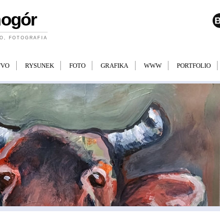
mogór
O, FOTOGRAFIA
TVO
RYSUNEK
FOTO
GRAFIKA
WWW
PORTFOLIO