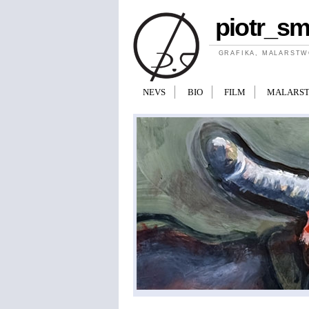
Przejdź do treści
piotr_s
GRAFIKA, MALARSTW
NEVS
BIO
FILM
MALARS