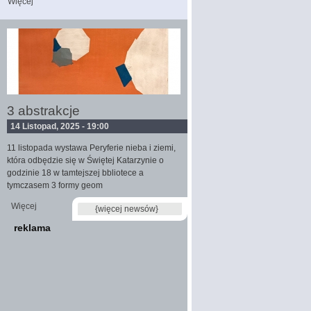
Więcej
wpis patrząc i nie widząć
3 abstrakcje
14 Listopad, 2025 - 19:00
11 listopada wystawa Peryferie nieba i ziemi,
która odbędzie się w Świętej Katarzynie o
godzinie 18 w tamtejszej bbliotece a
tymczasem 3 formy geom
Więcej
wpis 3 abstrakcje
{więcej newsów}
reklama