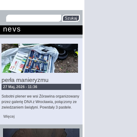
Szukaj
Formularz
nevs
wyszukiwania
perła manieryzmu
27 Maj, 2026 - 11:36
Sobotni plener we wsi Żórawina organizowany
przez galerię DNA z Wrocławia, połączony ze
zwiedzaniem świątyni. Powstały 3 pastele.
Więcej
wpis perła manieryzmu