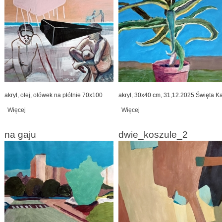
akryl, olej, ołówek na płótnie 70x100
akryl, 30x40 cm, 31,12.2025 Święta K
Więcej
wpis patrzac i nie widząc
Więcej
wpis aloes
na gaju
dwie_koszule_2