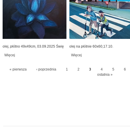
olej, płótno 49x49cm, 03.09.2025 Świę
olej na płótnie 60x60,17.10.
Więcej
wpis głos z oddali
Więcej
wpis zebra_2
« pierwsza
‹ poprzednia
1
2
3
4
5
6
Strony
ostatnia »