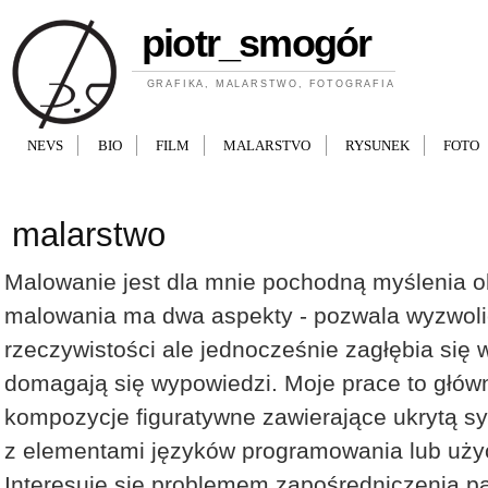
Przejdź do treści
piotr_smogór
GRAFIKA, MALARSTWO, FOTOGRAFIA
NEVS
BIO
FILM
MALARSTVO
RYSUNEK
FOTO
malarstwo
Malowanie jest dla mnie pochodną myślenia 
malowania ma dwa aspekty - pozwala wyzwolić
rzeczywistości ale jednocześnie zagłębia się w
domagają się wypowiedzi. Moje prace to głów
kompozycje figuratywne zawierające ukrytą s
z elementami języków programowania lub użyc
Interesuję się problemem zapośredniczenia pa