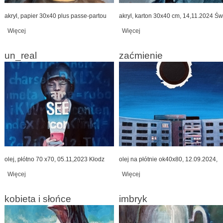
akryl, papier 30x40 plus passe-partou
akryl, karton 30x40 cm, 14,11.2024 Św
Więcej
wpis wymazany
Więcej
wpis istvan
un_real
zaćmienie
olej, płótno 70 x70, 05.11,2023 Kłodz
olej na płótnie ok40x80, 12.09.2024,
Więcej
wpis un_real
Więcej
wpis zaćmienie
kobieta i słońce
imbryk