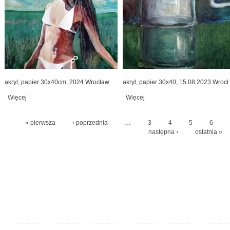
akryl, papier 30x40cm, 2024 Wrocław
akryl, papier 30x40, 15.08.2023 Wrocł
Więcej
wpis kobieta i słońce
Więcej
wpis imbryk
« pierwsza
‹ poprzednia
…
3
4
5
6
Strony
następna ›
ostatnia »