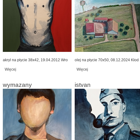
akryl na płycie 38x42, 19.04.2012 Wro
olej na płycie 70x50, 08.12.2024 Kłod
Więcej
wpis body
Więcej
wpis wiejska zagroda
wymazany
istvan